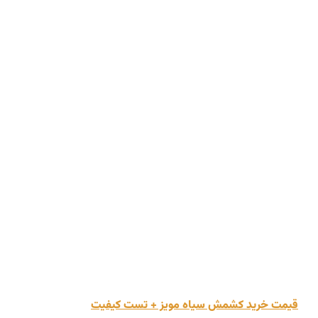
قیمت خرید کشمش سیاه مویز + تست کیفیت