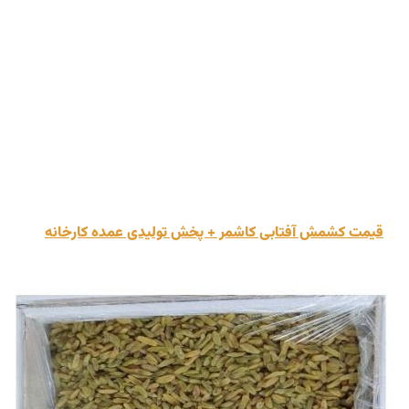
قیمت کشمش آفتابی کاشمر + پخش تولیدی عمده کارخانه